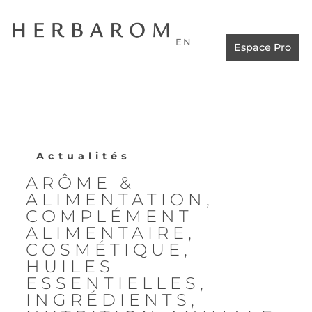
EN
Espace Pro
Actualités
ARÔME &
ALIMENTATION
,
COMPLÉMENT
ALIMENTAIRE
,
COSMÉTIQUE
,
HUILES
ESSENTIELLES
,
INGRÉDIENTS
,