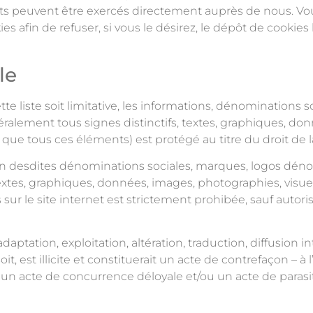
 droits peuvent être exercés directement auprès de nous.
s afin de refuser, si vous le désirez, le dépôt de cookie
le
 liste soit limitative, les informations, dénominations s
éralement tous signes distinctifs, textes, graphiques, do
que tous ces éléments) est protégé au titre du droit de la
on desdites dénominations sociales, marques, logos dénom
textes, graphiques, données, images, photographies, visu
ur le site internet est strictement prohibée, sauf autoris
ptation, exploitation, altération, traduction, diffusion in
 est illicite et constituerait un acte de contrefaçon – à 
un acte de concurrence déloyale et/ou un acte de parasiti