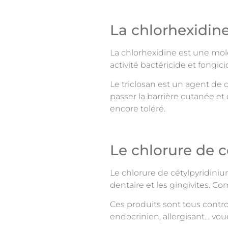
La chlorhexidin
La chlorhexidine est une molé
activité bactéricide et fongi
Le triclosan est un agent de 
passer la barrière cutanée e
encore toléré.
Le chlorure de 
Le chlorure de cétylpyridini
dentaire et les gingivites. C
Ces produits sont tous contro
endocrinien, allergisant… voué