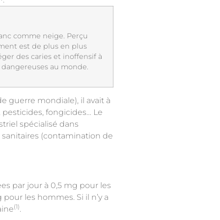
 blanc comme neige. Perçu
ément est de plus en plus
ger des caries et inoffensif à
lus dangereuses au monde.
de guerre mondiale), il avait à
, pesticides, fongicides… Le
striel spécialisé dans
es sanitaires (contamination de
es par jour à 0,5 mg pour les
 pour les hommes. Si il n’y a
(1)
aine
.