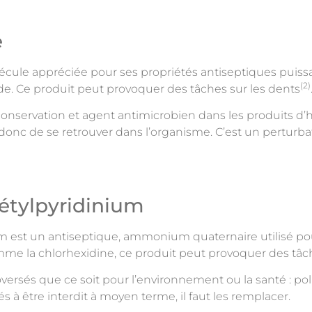
e
cule appréciée pour ses propriétés antiseptiques puissant
(2)
cide. Ce produit peut provoquer des tâches sur les dents
conservation et agent antimicrobien dans les produits d’h
t donc de se retrouver dans l’organisme. C’est un pertur
cétylpyridinium
um est un antiseptique, ammonium quaternaire utilisé p
omme la chlorhexidine, ce produit peut provoquer des tâch
versés que ce soit pour l’environnement ou la santé : po
s à être interdit à moyen terme, il faut les remplacer.