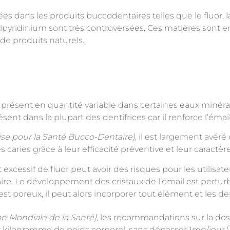
es dans les produits buccodentaires telles que le fluor, la
lpyridinium sont très controversées. Ces matières sont en
e produits naturels.
 présent en quantité variable dans certaines eaux minéral
ésent dans la plupart des dentifrices car il renforce l’émail
ise pour la Santé Bucco-Dentaire)
, il est largement avéré
s caries grâce à leur efficacité préventive et leur caract
essif de fluor peut avoir des risques pour les utilisateur
aire. Le développement des cristaux de l’émail est pertur
l est poreux, il peut alors incorporer tout élément et les d
on Mondiale de la Santé)
, les recommandations sur la dos
(
r kilogramme de poids corporel, sans dépasser 1mg/jour