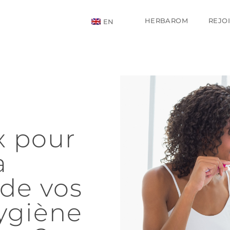
HERBAROM
REJO
EN
x pour
a
 de vos
hygiène