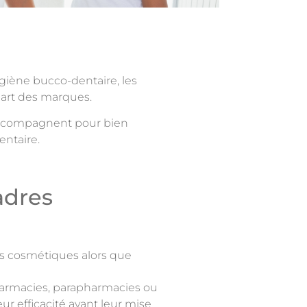
ygiène bucco-dentaire, les
part des marques.
 accompagnent pour bien
entaire.
adres
its cosmétiques alors que
harmacies, parapharmacies ou
eur efficacité avant leur mise