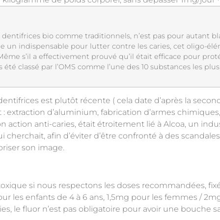
s dentifrices bio comme traditionnels, n’est pas pour autant
un indispensable pour lutter contre les caries, cet oligo-él
Même s’il a effectivement prouvé qu’il était efficace pour proté
fois été classé par l’OMS comme l’une des 10 substances les p
 dentifrices est plutôt récente ( cela date d’après la secon
nt : extraction d’aluminium, fabrication d’armes chimiques
n action anti-caries, était étroitement lié à Alcoa, un indu
ui cherchait, afin d’éviter d’être confronté à des scandal
aloriser son image.
 toxique si nous respectons les doses recommandées, fixé
our les enfants de 4 à 6 ans, 1,5mg pour les femmes / 2mg
es, le fluor n’est pas obligatoire pour avoir une bouche s