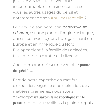
[Culture & Savoir-faire] Véritable
incontournable en cuisine, connaissez-
vous les autres usages du persil et
notamment de son
#huileessentielle
?
Le persil de son nom latin 𝘗𝘦𝘵𝘳𝘰𝘴𝘦𝘭𝘪𝘯𝘶𝘮
𝘤𝘳𝘪𝘴𝘱𝘶𝘮, est une plante d’origine asiatique,
qui est cultivée aujourd’hui également en
Europe et en Amérique du Nord.
Elle appartient à la famille des apiacées,
tout comme la carotte et la livèche.
Chez Herbarom, c’est une véritable 𝐩𝐥𝐚𝐧𝐭𝐞
𝐝𝐞 𝐬𝐩𝐞́𝐜𝐢𝐚𝐥𝐢𝐭𝐞́.
Fort de notre expertise en matière
d’extraction végétale et de sélection des
matières premières, nous avons
développé 𝐮𝐧 𝐬𝐚𝐯𝐨𝐢𝐫-𝐟𝐚𝐢𝐫𝐞 𝐬𝐩𝐞́𝐜𝐢𝐟𝐢𝐪𝐮𝐞 𝐬𝐮𝐫 𝐥𝐞
𝐩𝐞𝐫𝐬𝐢𝐥 dont nous travaillons la graine depuis