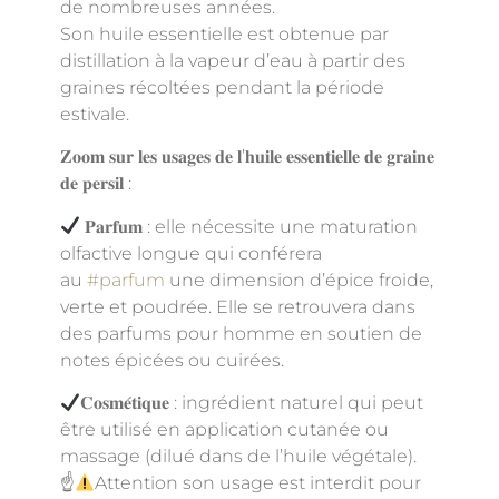
de nombreuses années.
Son huile essentielle est obtenue par
distillation à la vapeur d’eau à partir des
graines récoltées pendant la période
estivale.
𝐙𝐨𝐨𝐦 𝐬𝐮𝐫 𝐥𝐞𝐬 𝐮𝐬𝐚𝐠𝐞𝐬 𝐝𝐞 𝐥’𝐡𝐮𝐢𝐥𝐞 𝐞𝐬𝐬𝐞𝐧𝐭𝐢𝐞𝐥𝐥𝐞 𝐝𝐞 𝐠𝐫𝐚𝐢𝐧𝐞
𝐝𝐞 𝐩𝐞𝐫𝐬𝐢𝐥 :
𝐏𝐚𝐫𝐟𝐮𝐦 : elle nécessite une maturation
olfactive longue qui conférera
au
#parfum
une dimension d’épice froide,
verte et poudrée. Elle se retrouvera dans
des parfums pour homme en soutien de
notes épicées ou cuirées.
𝐂𝐨𝐬𝐦𝐞́𝐭𝐢𝐪𝐮𝐞 : ingrédient naturel qui peut
être utilisé en application cutanée ou
massage (dilué dans de l’huile végétale).
☝
Attention son usage est interdit pour