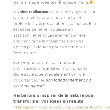
les femmes enceintes
et les enfants
.
✔𝐀𝐫𝐨̂𝐦𝐞 𝐞𝐭 𝐚𝐥𝐢𝐦𝐞𝐧𝐭𝐚𝐭𝐢𝐨𝐧 : le persil apporte une
saveur épicée, aromatique, riche et
profonde à vos préparations culinaires. Elle
est essentiellement utilisée en
assaisonnement. Légèrement amère, il
conviendra de la mélanger avec des
épices plus douces pour en atténuer
l’amertume.
Ses propriétés antispasmodique,
antinauséeux, régulateur hormonal et
diurétique jouent également un rôle
important sur le 𝘣𝘰𝘯 𝘧𝘰𝘯𝘤𝘵𝘪𝘰𝘯𝘯𝘦𝘮𝘦𝘯𝘵 𝘥𝘶
𝘴𝘺𝘴𝘵𝘦̀𝘮𝘦 𝘥𝘪𝘨𝘦𝘴𝘵𝘪𝘧.
𝗛𝗲𝗿𝗯𝗮𝗿𝗼𝗺, 𝘀’𝗶𝗻𝘀𝗽𝗶𝗿𝗲𝗿 𝗱𝗲 𝗹𝗮 𝗻𝗮𝘁𝘂𝗿𝗲 𝗽𝗼𝘂𝗿
𝘁𝗿𝗮𝗻𝘀𝗳𝗼𝗿𝗺𝗲𝗿 𝘃𝗼𝘀 𝗶𝗱𝗲́𝗲𝘀 𝗲𝗻 𝗿𝗲́𝗮𝗹𝗶𝘁𝗲́
#Herbarom
#naturalproducts
#beauté
#parfum
#