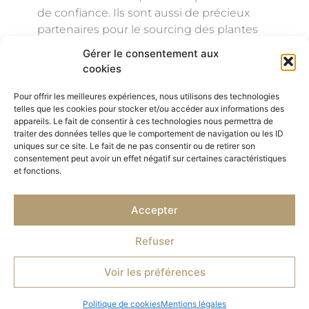
de confiance. Ils sont aussi de précieux
partenaires pour le sourcing des plantes
de garrigue : le thym, la sarriette des
Gérer le consentement aux
montagnes, l’origan, la sauge sclarée ou le
cookies
romarin.
Pour offrir les meilleures expériences, nous utilisons des technologies
telles que les cookies pour stocker et/ou accéder aux informations des
appareils. Le fait de consentir à ces technologies nous permettra de
traiter des données telles que le comportement de navigation ou les ID
uniques sur ce site. Le fait de ne pas consentir ou de retirer son
Précédent
Suivant
consentement peut avoir un effet négatif sur certaines caractéristiques
et fonctions.
La Drôme, pionnière de l’agriculture biologique
Divine et radieuse angélique
Accepter
Refuser
© 2026 Herbarom - Tous droits réservés
Mentions légales
Voir les préférences
Politique de confidentialité
Propulsé par l’agence web Marque Digitale
Politique de cookies
Mentions légales